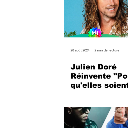
28 août 2024
2 min de lecture
Julien Doré
Réinvente "P
qu'elles soien
douces" : Un
Hommage Mo
à Mylène Far