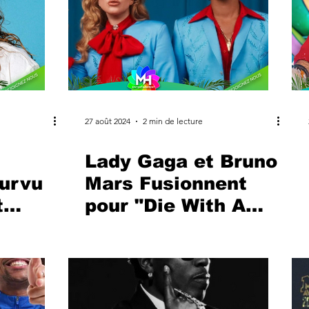
27 août 2024
2 min de lecture
Lady Gaga et Bruno
ourvu
Mars Fusionnent
t
pour "Die With A
Smile" : Un Hymne
derne
Puissant et
mer
Émotionnel