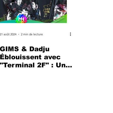
21 août 2024
2 min de lecture
GIMS & Dadju
Éblouissent avec
"Terminal 2F" : Une
Ode à l'Évasion
Musicale
s MH Entertainment
ue de légendes,
s de demain !