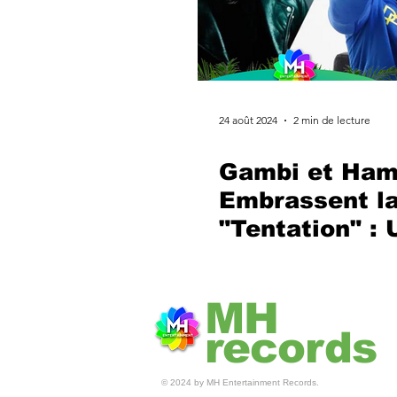
24 août 2024
2 min de lecture
Gambi et Ham
Embrassent l
"Tentation" : 
Clip Futuriste
Envoûtant
MH
records
© 2024 by MH Entertainment Records.