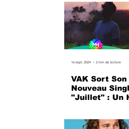
LOISIRS
ENTREPRISE
16 sept. 2024
2 min de lecture
VAK Sort Son
Nouveau Sing
"Juillet" : U
Pop à l'Été et
l'Amour