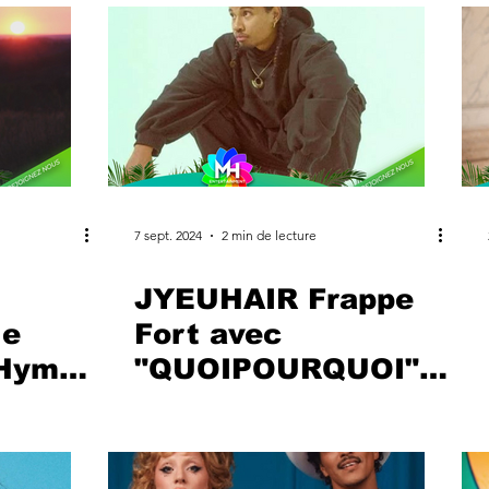
7 sept. 2024
2 min de lecture
JYEUHAIR Frappe
le
Fort avec
n Hymne
"QUOIPOURQUOI" :
 à
Un Clip Officiel qui
Mêle Créativité et
Énergie