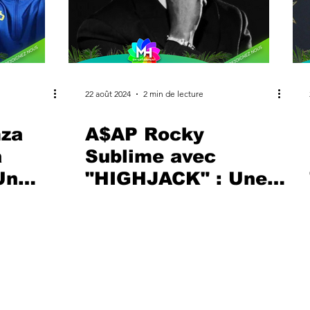
22 août 2024
2 min de lecture
za
A$AP Rocky
a
Sublime avec
Un
"HIGHJACK" : Une
 et
Fusion Artistique
entre Son et Visuel
Suivez l'actualité des artiste
Records. Découvrez un catalog
les hits du moment et les tube