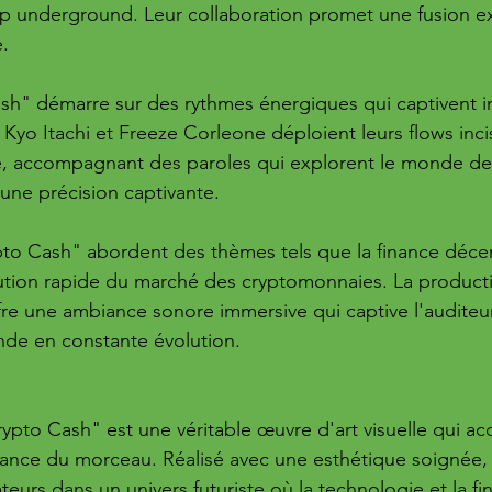
hop underground. Leur collaboration promet une fusion e
é.
ash" démarre sur des rythmes énergiques qui captivent 
 Kyo Itachi et Freeze Corleone déploient leurs flows inci
e, accompagnant des paroles qui explorent le monde de 
une précision captivante.
to Cash" abordent des thèmes tels que la finance décent
lution rapide du marché des cryptomonnaies. La producti
fre une ambiance sonore immersive qui captive l'auditeur e
de en constante évolution.
"Crypto Cash" est une véritable œuvre d'art visuelle qui 
sance du morceau. Réalisé avec une esthétique soignée, l
teurs dans un univers futuriste où la technologie et la fi