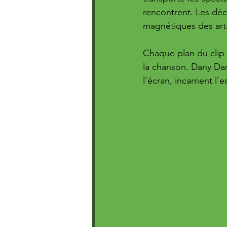
rencontrent. Les déco
magnétiques des arti
Chaque plan du clip 
la chanson. Dany Dan
l'écran, incarnent l'