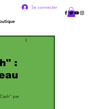
Se connecter
outique
" :
ceau
 Cash" par 