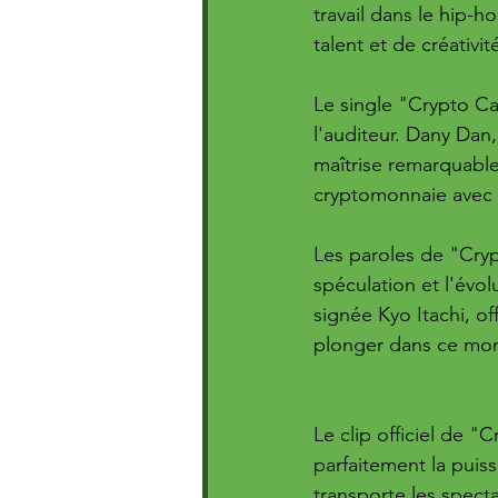
travail dans le hip-
talent et de créativit
Le single "Crypto C
l'auditeur. Dany Dan,
maîtrise remarquabl
cryptomonnaie avec 
Les paroles de "Cryp
spéculation et l'évo
signée Kyo Itachi, of
plonger dans ce mon
Le clip officiel de 
parfaitement la puis
transporte les specta