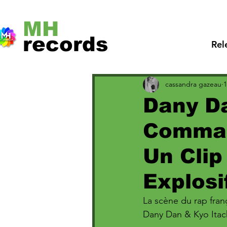
MH
records
Rel
cassandra gazeau
1
Dany Da
Comman
Un Clip
Explosi
La scène du rap franç
Dany Dan & Kyo Itach