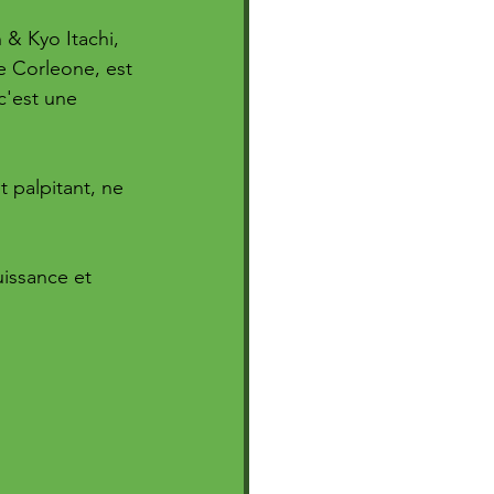
& Kyo Itachi, 
e Corleone, est 
c'est une 
 palpitant, ne 
uissance et 