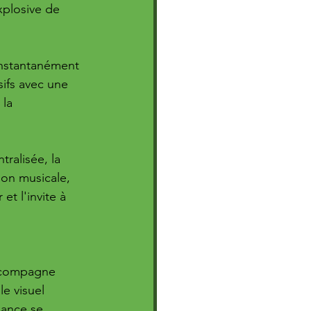
xplosive de 
instantanément 
sifs avec une 
la 
ralisée, la 
on musicale, 
t l'invite à 
accompagne 
e visuel 
nance se 