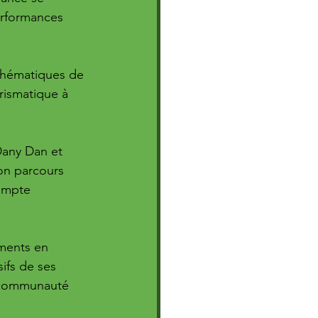
performances 
thématiques de 
rismatique à 
Dany Dan et 
on parcours 
ompte 
oments en 
sifs de ses 
a communauté 