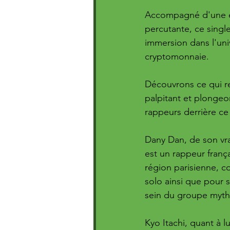
Accompagné d'une es
percutante, ce singl
immersion dans l'univ
cryptomonnaie. 
Découvrons ce qui r
palpitant et plonge
rappeurs derrière ce
Dany Dan, de son vr
est un rappeur frança
région parisienne, c
solo ainsi que pour s
sein du groupe myth
Kyo Itachi, quant à 