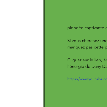
plongée captivante 
Si vous cherchez une
manquez pas cette p
Cliquez sur le lien, 
l'énergie de Dany Da
https://www.youtube.