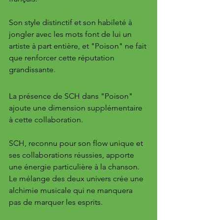
Son style distinctif et son habileté à 
jongler avec les mots font de lui un 
artiste à part entière, et "Poison" ne fait 
que renforcer cette réputation 
grandissante.
La présence de SCH dans "Poison" 
ajoute une dimension supplémentaire 
à cette collaboration. 
SCH, reconnu pour son flow unique et 
ses collaborations réussies, apporte 
une énergie particulière à la chanson. 
Le mélange des deux univers crée une 
alchimie musicale qui ne manquera 
pas de marquer les esprits.