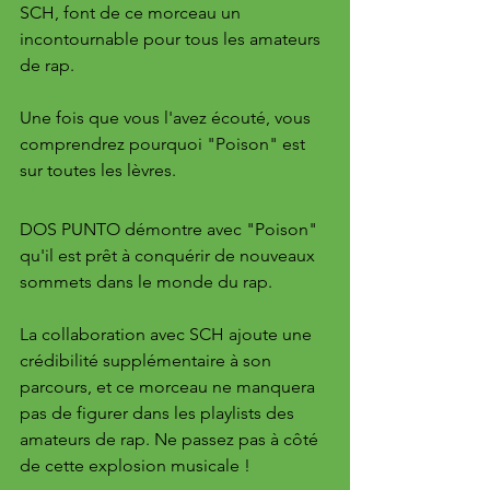
SCH, font de ce morceau un 
incontournable pour tous les amateurs 
de rap.
Une fois que vous l'avez écouté, vous 
comprendrez pourquoi "Poison" est 
sur toutes les lèvres.
DOS PUNTO démontre avec "Poison" 
qu'il est prêt à conquérir de nouveaux 
sommets dans le monde du rap. 
La collaboration avec SCH ajoute une 
crédibilité supplémentaire à son 
parcours, et ce morceau ne manquera 
pas de figurer dans les playlists des 
amateurs de rap. Ne passez pas à côté 
de cette explosion musicale !