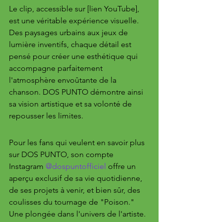
Le clip, accessible sur [lien YouTube], 
est une véritable expérience visuelle. 
Des paysages urbains aux jeux de 
lumière inventifs, chaque détail est 
pensé pour créer une esthétique qui 
accompagne parfaitement 
l'atmosphère envoûtante de la 
chanson. DOS PUNTO démontre ainsi 
sa vision artistique et sa volonté de 
repousser les limites.
Pour les fans qui veulent en savoir plus 
sur DOS PUNTO, son compte 
Instagram 
@dospuntofficiel
 offre un 
aperçu exclusif de sa vie quotidienne, 
de ses projets à venir, et bien sûr, des 
coulisses du tournage de "Poison." 
Une plongée dans l'univers de l'artiste.