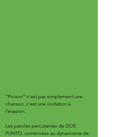
"Poison" n'est pas simplement une 
chanson, c'est une invitation à 
l'évasion. 
Les paroles percutantes de DOS 
PUNTO, combinées au dynamisme de 