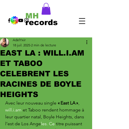
MH
records
AdelYxir
18 juil. 2025
2 min de lecture
EAST LA : WILL.I.AM
ET TABOO
CELEBRENT LES
RACINES DE BOYLE
HEIGHTS
Avec leur nouveau single 
« East LA »
, 
will.i.am
et Taboo rendent hommage à 
leur quartier natal, Boyle Heights, dans 
l’est de Los Ange
les. Ce
 titre puissant 