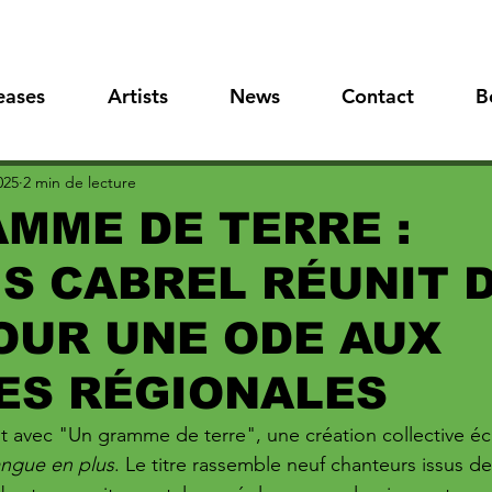
eases
Artists
News
Contact
B
025
2 min de lecture
MME DE TERRE :
S CABREL RÉUNIT D
OUR UNE ODE AUX
ES RÉGIONALES
nt avec "Un gramme de terre", une création collective écr
angue en plus
. Le titre rassemble neuf chanteurs issus d