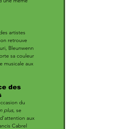
r d’une même 
es artistes 
 on retrouve 
ouri, Bleunwenn 
orte sa couleur 
e musicale aux 
ce des 
s
occasion du 
n plus
, se 
d’attention aux 
ancis Cabrel 