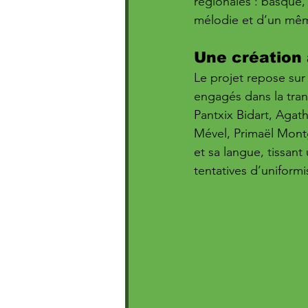
régionales : basque,
mélodie et d’un même
Une création 
Le projet repose sur 
engagés dans la tran
Pantxix Bidart, Agat
Mével, Primaël Montg
et sa langue, tissan
tentatives d’uniformi