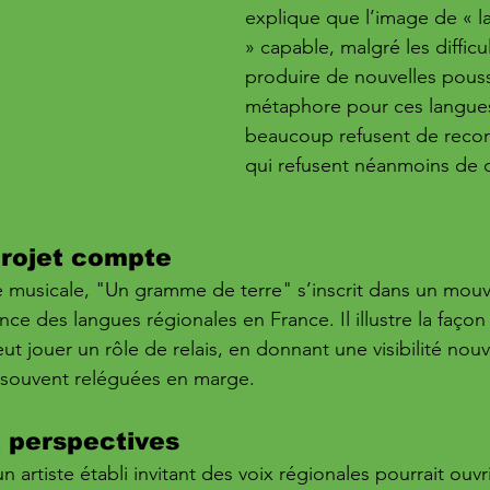
explique que l’image de « la
» capable, malgré les difficu
produire de nouvelles pouss
métaphore pour ces langue
beaucoup refusent de recon
qui refusent néanmoins de d
projet compte
e musicale, "Un gramme de terre" s’inscrit dans un mou
ce des langues régionales en France. Il illustre la façon 
eut jouer un rôle de relais, en donnant une visibilité nouv
s souvent reléguées en marge.
 perspectives
n artiste établi invitant des voix régionales pourrait ouvri