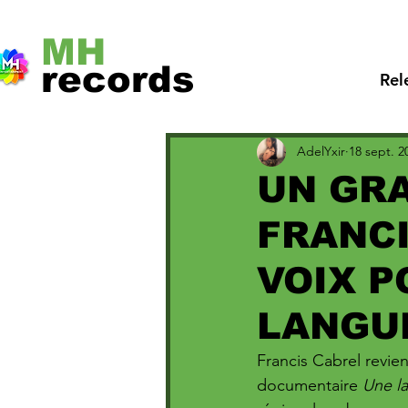
MH
records
Rel
AdelYxir
18 sept. 2
UN GRA
FRANCI
VOIX P
LANGU
Francis Cabrel revie
documentaire 
Une l