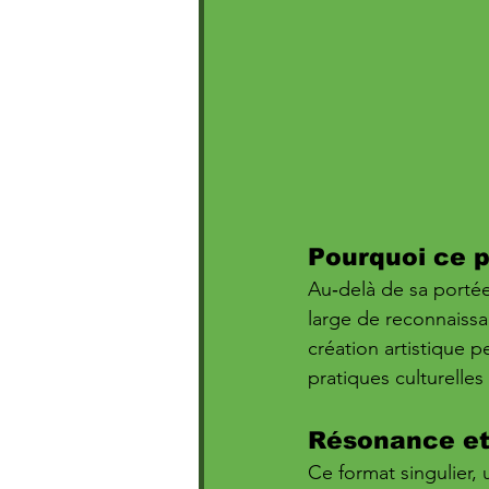
Pourquoi ce 
Au‑delà de sa porté
large de reconnaissan
création artistique p
pratiques culturelle
Résonance et
Ce format singulier, u