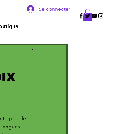
Se connecter
outique
IX
ite pour le 
e langues 