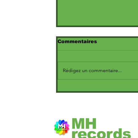
Commentaires
Rédigez un commentaire...
Marine dévoile le clip
poignant de « Escroc »,
extrait de l’album Cœur
maladroit (Deluxe)
MH
records