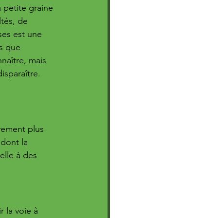
 petite graine 
ltés, de 
es est une 
s que 
naître, mais 
isparaître.
vement plus 
dont la 
elle à des 
r la voie à 