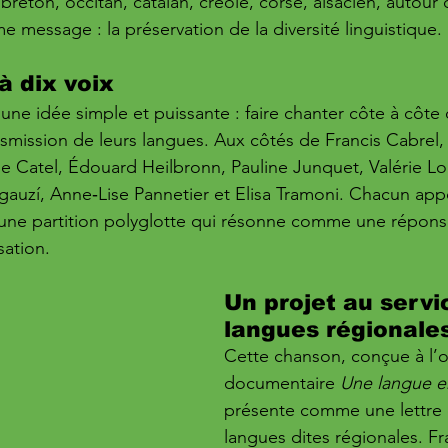
 breton, occitan, catalan, créole, corse, alsacien, autou
 message : la préservation de la diversité linguistique.
à dix voix
une idée simple et puissante : faire chanter côte à côte d
smission de leurs langues. Aux côtés de Francis Cabrel,
he Catel, Édouard Heilbronn, Pauline Junquet, Valérie L
auzí, Anne‑Lise Pannetier et Elisa Tramoni. Chacun app
t une partition polyglotte qui résonne comme une répons
sation.
Un projet au servi
langues régionale
Cette chanson, conçue à l’
documentaire 
Une langue e
présente comme une lettre 
langues dites régionales. Fr