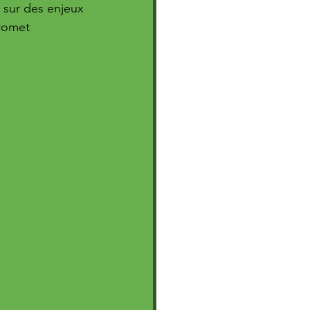
c sur des enjeux 
romet 