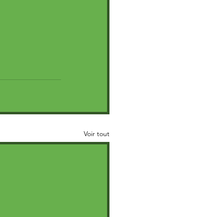
Voir tout