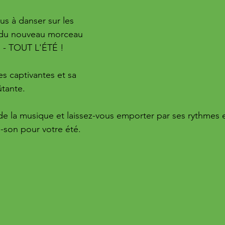
us à danser sur les 
 du nouveau morceau 
o - TOUT L'ÉTÉ ! 
s captivantes et sa 
tante. 
de la musique et laissez-vous emporter par ses rythmes 
-son pour votre été.