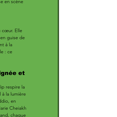
se en scène 
 cœur. Elle 
 en guise de 
t à la 
e : ce 
ignée et 
ip respire la 
 à la lumière 
dio, en 
Marie Cheiakh 
rand, chaque 