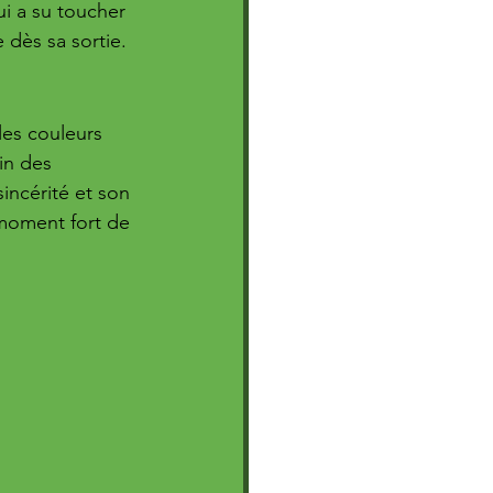
i a su toucher 
e dès sa sortie.
les couleurs 
in des 
incérité et son 
moment fort de 