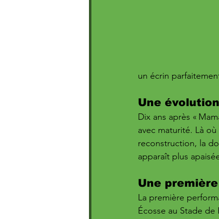
un écrin parfaitement
Une évolution
Dix ans après « Mam
avec maturité. Là où 
reconstruction, la d
apparaît plus apaisée
Une première
La première performa
Écosse au Stade de F