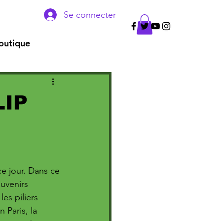
Se connecter
outique
LIP
e jour. Dans ce 
ouvenirs 
es piliers 
 Paris, la 