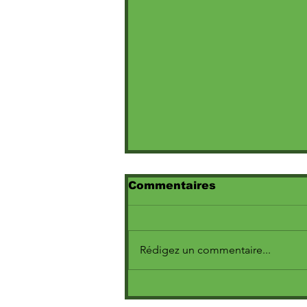
Commentaires
Rédigez un commentaire...
Marine dévoile le clip
poignant de « Escroc »,