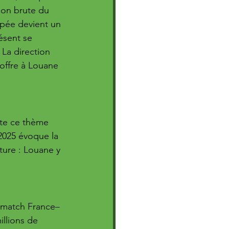
tion brute du 
pée devient un 
ésent se 
La direction 
 offre à Louane 
nte ce thème 
 2025 évoque la 
ture : Louane y 
u match France–
llions de 