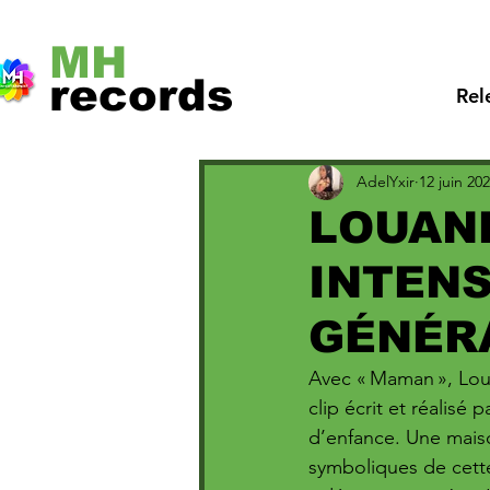
MH
records
Rel
AdelYxir
12 juin 20
LOUANE
INTEN
GÉNÉR
Avec « Maman », Loua
clip écrit et réalisé 
d’enfance. Une maiso
symboliques de cette 