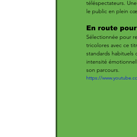
téléspectateurs. Une
le public en plein cœ
En route pour
Sélectionnée pour re
tricolores avec ce ti
standards habituels 
intensité émotionnel
son parcours.
https://www.youtube