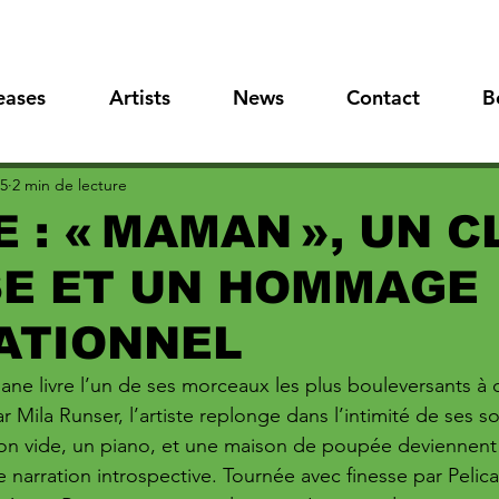
eases
Artists
News
Contact
B
25
2 min de lecture
 : « MAMAN », UN C
SE ET UN HOMMAGE
ATIONNEL
ne livre l’un de ses morceaux les plus bouleversants à c
par Mila Runser, l’artiste replonge dans l’intimité de ses s
n vide, un piano, et une maison de poupée deviennent l
narration introspective. Tournée avec finesse par Pelican