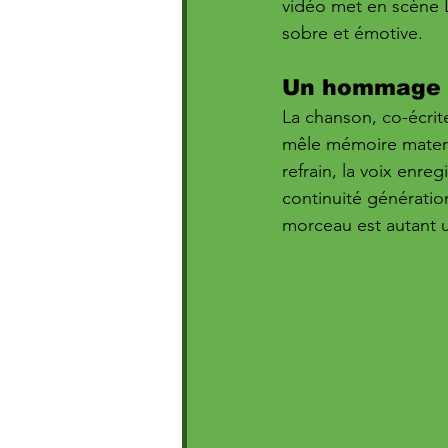
vidéo met en scène L
sobre et émotive.  
Un hommage p
La chanson, co-écrite
mêle mémoire materne
refrain, la voix enre
continuité génération
morceau est autant u