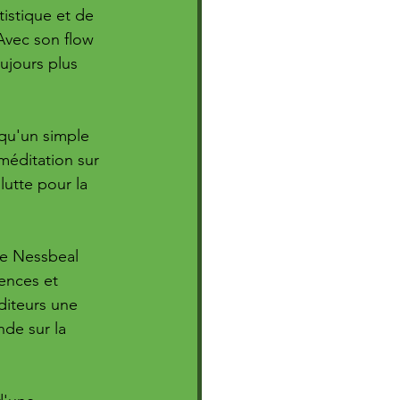
tistique et de 
Avec son flow 
ujours plus 
qu'un simple 
méditation sur 
 lutte pour la 
de Nessbeal 
ences et 
diteurs une 
de sur la 