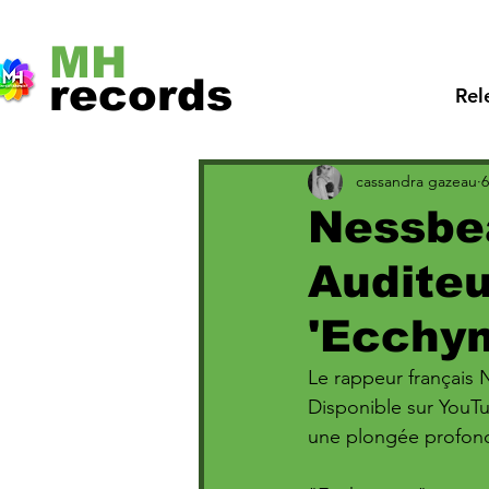
MH
records
Rel
cassandra gazeau
6
Nessbea
Auditeu
'Ecchy
Le rappeur français 
Disponible sur YouTu
une plongée profonde