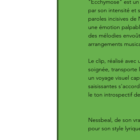
"Ecchymose" est un
par son intensité et 
paroles incisives de 
une émotion palpabl
des mélodies envoût
arrangements musica
Le clip, réalisé avec
soignée, transporte 
un voyage visuel cap
saisissantes s'accor
le ton introspectif d
Nessbeal, de son vra
pour son style lyri