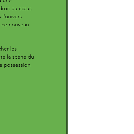
d'une 
roit au cœur, 
l'univers 
e ce nouveau 
her les 
te la scène du 
ne possession 