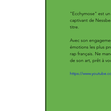
"Ecchymose" est un i
captivant de Nessbeal
titre. 
Avec son engagement 
émotions les plus p
rap français. Ne man
de son art, prêt à vo
https://www.youtube