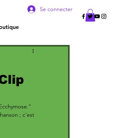
Se connecter
outique
Clip
 "Ecchymose." 
hanson ; c'est 