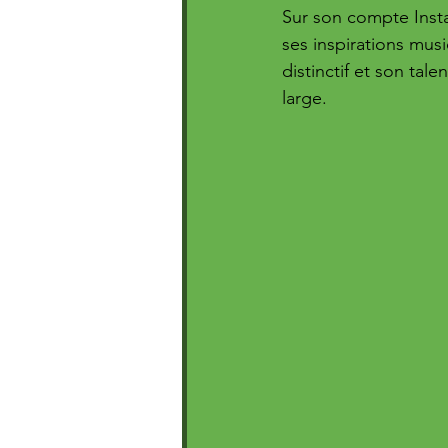
Sur son compte Inst
ses inspirations musi
distinctif et son tal
large.