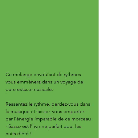
Ce mélange envoûtant de rythmes 
vous emmènera dans un voyage de 
pure extase musicale. 
Ressentez le rythme, perdez-vous dans 
la musique et laissez-vous emporter 
par l'énergie imparable de ce morceau 
- Sasso est l'hymne parfait pour les 
nuits d'été !