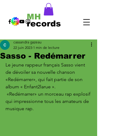
MH
records
cassandra gazeau
22 juin 2023
1 min de lecture
Sasso - Redémarrer
Le jeune rappeur français Sasso vient 
de dévoiler sa nouvelle chanson 
«Redémarrer», qui fait partie de son  
album « Enfant2larue ». 
 «Redémarrer» un morceau rap explosif 
qui impressionne tous les amateurs de 
musique rap. 